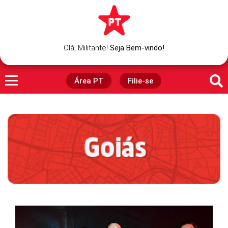
Olá,
Militante
!
Seja Bem-vindo!
Área PT
Filie-se