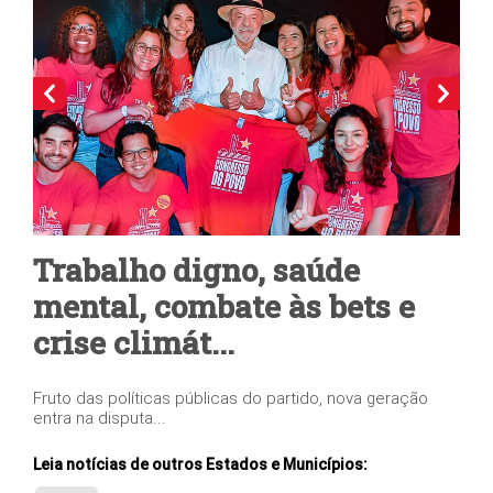
Trabalho digno, saúde
Be
ia
mental, combate às bets e
tr
crise climát...
de
dão
Fruto das políticas públicas do partido, nova geração
Prop
entra na disputa...
de u
Leia notícias de outros Estados e Municípios: